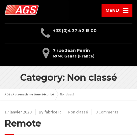
MENU
+33 (0)4 37 42 15 00
7 rue Jean Perrin
69740 Genas (France)
Category: Non classé
AGS : Automatisme Grue Sécurité
Non classé
17 janvier 2020
By fabrice R
Non classé
0 Comments
Remote