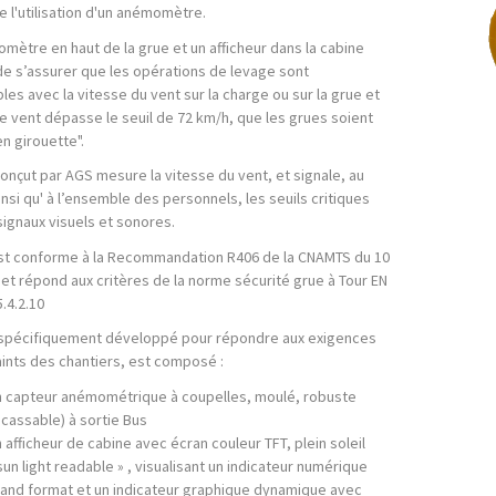
e l'utilisation d'un anémomètre.
mètre en haut de la grue et un afficheur dans la cabine
e s’assurer que les opérations de levage sont
es avec la vitesse du vent sur la charge ou sur la grue et
le vent dépasse le seuil de 72 km/h, que les grues soient
n girouette".
conçut par AGS mesure la vitesse du vent, et signale, au
insi qu' à l’ensemble des personnels, les seuils critiques
signaux visuels et sonores.
st conforme à la Recommandation R406 de la CNAMTS du 10
 et répond aux critères de la norme sécurité grue à Tour EN
.4.2.10
spécifiquement développé pour répondre aux exigences
aints des chantiers, est composé :
 capteur anémométrique à coupelles, moulé, robuste
ncassable) à sortie Bus
 afficheur de cabine avec écran couleur TFT, plein soleil
sun light readable » , visualisant un indicateur numérique
and format et un indicateur graphique dynamique avec