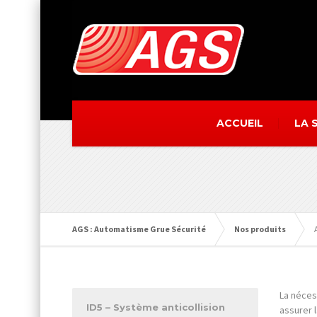
ACCUEIL
LA 
AGS : Automatisme Grue Sécurité
Nos produits
La nécess
ID5 – Système anticollision
assurer l