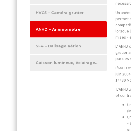
nécessit
Un anémo
HVC5 – Caméra grutier
permet d
compatibl
ANHD – Anémomètre
lorsque 
mises « e
SF4 – Balisage aérien
L' ANHD 
grutier a
par des 
Caisson lumineux, éclairage…
L'ANHD e
juin 2004
14439 § 5
L’ANHD ,
et contr
Un
(i
Un
« 
gr