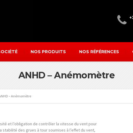
+
SOCIÉTÉ
NOS PRODUITS
NOS RÉFÉRENCES
ANHD – Anémomètre
ANHD – Anémomètre
ité et l’obligation de contrôler la vitesse du vent pour
a stabilité des grues à tour soumises à l’effet du vent,