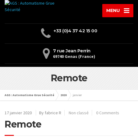
MENU
+33 (0)4 37 42 15 00
7 rue Jean Perrin
69740 Genas (France)
Remote
AGS : Automatisme Grue Sécurité
2020
janvier
17 janvier 2020
By fabrice R
Non classé
0 Comments
Remote